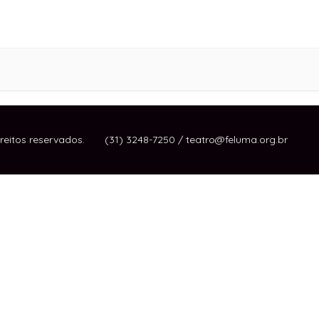
ireitos reservados. (31) 3248-7250 / teatro@feluma.org.br