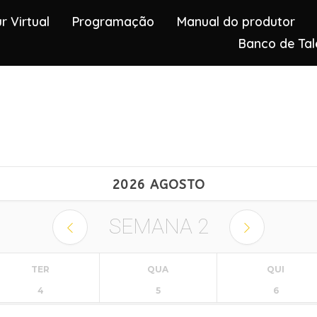
r Virtual
Programação
Manual do produtor
Banco de Tal
2026 AGOSTO
SEMANA
2
TER
QUA
QUI
4
5
6