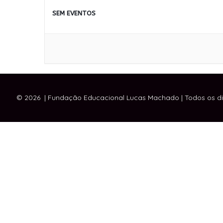
SEM EVENTOS
© 2026
| Fundação Educacional Lucas Machado | Todos os d