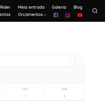
Rider
Meia entrada
Galeria
Blog
entos
Orçamentos
Alter
pesq
SEX
SÁB
7
8