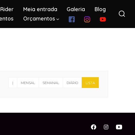
Rider
Meia entrada
Galeria
Blog
entos
Orçamentos
Alter
pesq
|
MENSAL
SEMANAL
DIÁRIO
LISTA
Open
Open
Open