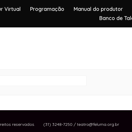
r Virtual
Programação
Manual do produtor
Banco de Tal
ireitos reservados. (31) 3248-7250 / teatro@feluma.org.br