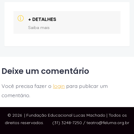
+ DETALHES
Saiba mais
Deixe um comentário
Você precisa fazer o
login
para publicar um
comentário.
© 2026
| Fundação Educacional Lucas Machado | Todos os
direitos reservados. (31) 3248-7250 / teatro@feluma.org.br