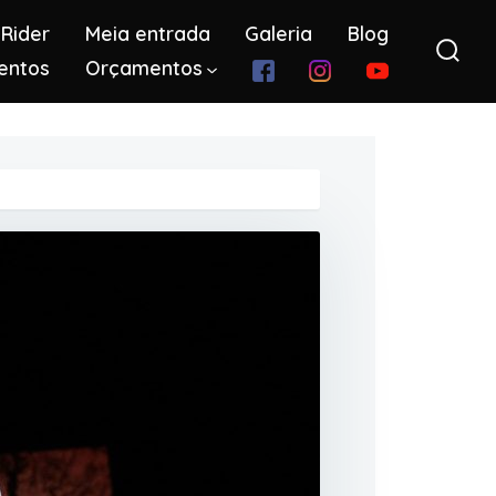
Rider
Meia entrada
Galeria
Blog
entos
Orçamentos
Alter
pesq