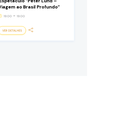
Espetáculo “Peter Lund –
Viagem ao Brasil Profundo”
-
19:00
19:00
VER DETALHES