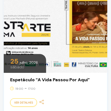
25
julho, 2026
sábado
Espetáculo “A Vida Passou Por Aqui”
-
19:00
17:00
VER DETALHES