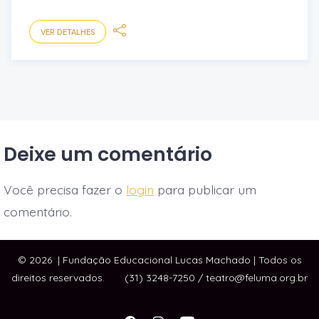
VER DETALHES
Deixe um comentário
Você precisa fazer o
login
para publicar um
comentário.
© 2026
| Fundação Educacional Lucas Machado | Todos os
direitos reservados. (31) 3248-7250 / teatro@feluma.org.br