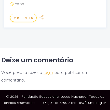
20:00
VER DETALHES
Deixe um comentário
Você precisa fazer o
login
para publicar um
comentário.
© 2026
| Fundação Educacional Lucas Machado | Todos os
direitos reservados. (31) 3248-7250 / teatro@feluma.org.br