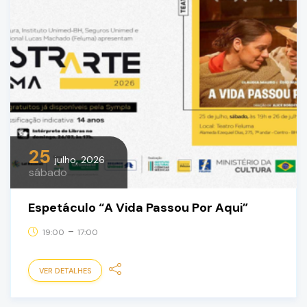
25
julho, 2026
sábado
Espetáculo “A Vida Passou Por Aqui”
-
19:00
17:00
VER DETALHES