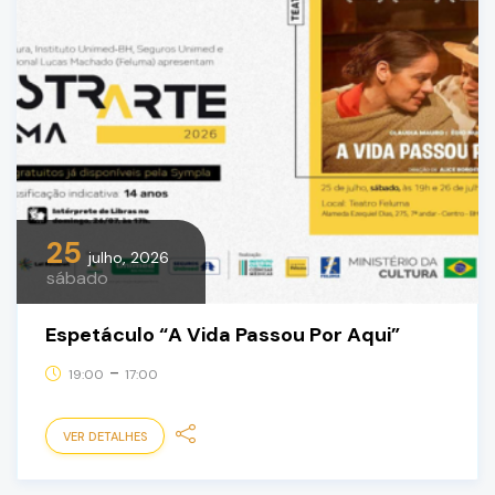
25
julho, 2026
sábado
Espetáculo “A Vida Passou Por Aqui”
-
19:00
17:00
VER DETALHES