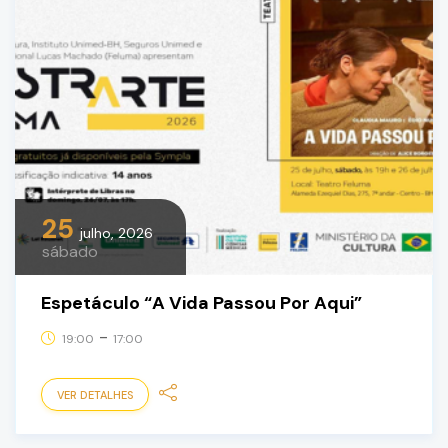
25
julho, 2026
sábado
Espetáculo “A Vida Passou Por Aqui”
-
19:00
17:00
VER DETALHES