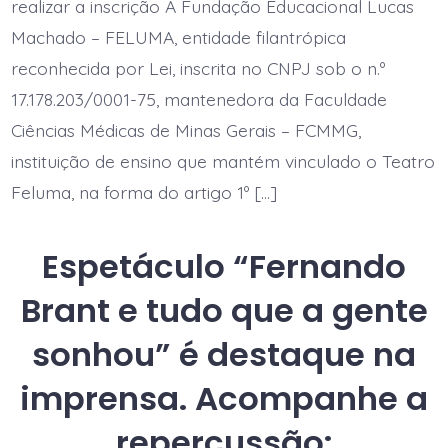
seleção
realizar a inscrição A Fundação Educacional Lucas
de
bolsista
Machado – FELUMA, entidade filantrópica
para
reconhecida por Lei, inscrita no CNPJ sob o n.º
atuar
em
17.178.203/0001-75, mantenedora da Faculdade
projeto
no
Ciências Médicas de Minas Gerais – FCMMG,
Teatro
Feluma
instituição de ensino que mantém vinculado o Teatro
Feluma, na forma do artigo 1º […]
Espetáculo “Fernando
Brant e tudo que a gente
sonhou” é destaque na
imprensa. Acompanhe a
repercussão: