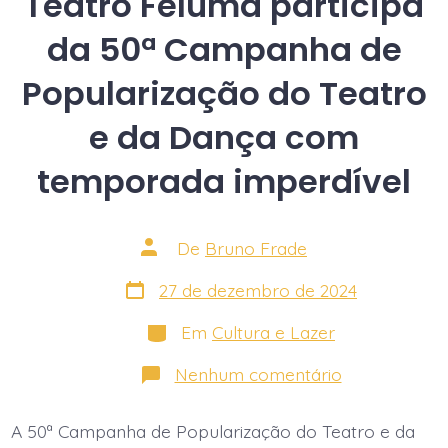
Teatro Feluma participa
da 50ª Campanha de
Popularização do Teatro
e da Dança com
temporada imperdível
Autor
De
Bruno Frade
do
post
Data
27 de dezembro de 2024
do
post
Categorias
Em
Cultura e Lazer
em
Nenhum comentário
Teatro
Feluma
participa
A 50ª Campanha de Popularização do Teatro e da
da