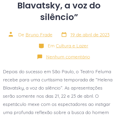
Blavatsky, a voz do
silêncio”
Data
Autor
De
Bruno Frade
19 de abril de 2023
do
do
post
post
Categorias
Em
Cultura e Lazer
em
Nenhum comentário
Teatro
Feluma
é
Depois do sucesso em São Paulo, o Teatro Feluma
destaque
na
recebe para uma curtíssima temporada de “Helena
mídia
mineira
Blavatsky, a voz do silêncio”. As apresentações
com
serão somente nos dias 21, 22 e 23 de abril. O
o
espetáculo
espetáculo mexe com os espectadores ao instigar
“Helena
Blavatsky,
uma profunda reflexão sobre a busca do homem
a