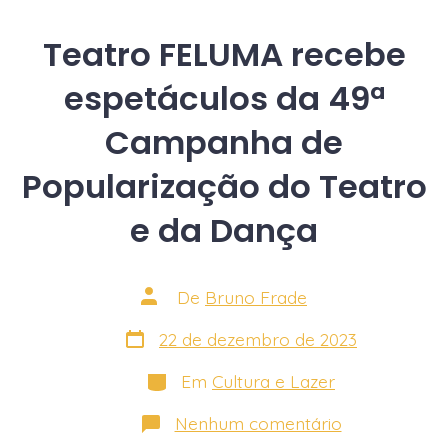
e
da
Dança,
Teatro FELUMA recebe
no
Teatro
espetáculos da 49ª
Feluma
Campanha de
Popularização do Teatro
e da Dança
Autor
De
Bruno Frade
do
post
Data
22 de dezembro de 2023
do
post
Categorias
Em
Cultura e Lazer
em
Nenhum comentário
Teatro