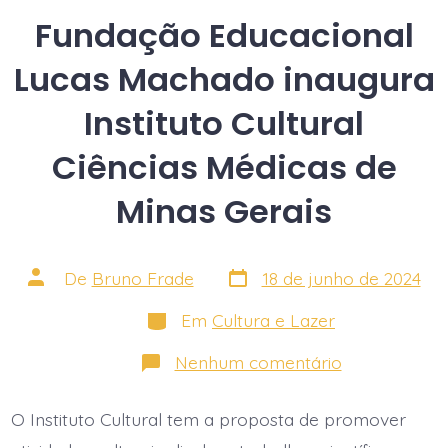
Teatro
Feluma
Fundação Educacional
Lucas Machado inaugura
Instituto Cultural
Ciências Médicas de
Minas Gerais
Data
Autor
De
Bruno Frade
18 de junho de 2024
do
do
post
post
Categorias
Em
Cultura e Lazer
em
Nenhum comentário
Fundação
Educacional
Lucas
O Instituto Cultural tem a proposta de promover
Machado
inaugura