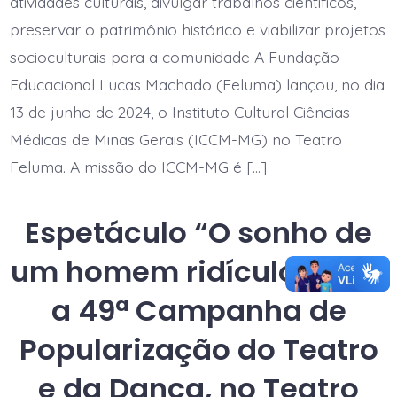
atividades culturais, divulgar trabalhos científicos,
Instituto
Cultural
preservar o patrimônio histórico e viabilizar projetos
Ciências
socioculturais para a comunidade A Fundação
Médicas
de
Educacional Lucas Machado (Feluma) lançou, no dia
Minas
Gerais
13 de junho de 2024, o Instituto Cultural Ciências
Médicas de Minas Gerais (ICCM-MG) no Teatro
Feluma. A missão do ICCM-MG é […]
Espetáculo “O sonho de
um homem ridículo” abre
a 49ª Campanha de
Popularização do Teatro
e da Dança, no Teatro