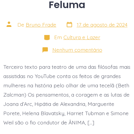
Feluma
Data
Autor
De
Bruno Frade
17 de agosto de 2024
do
do
post
post
Categorias
Em
Cultura e Lazer
em
Nenhum comentário
ÂNIMA:Novo
espetáculo
da
Terceiro texto para teatro de uma das filósofas mais
filósofa
Lúcia
assistidas no YouTube conta os feitos de grandes
Helena
Galvão
mulheres na história pelo olhar de uma tecelã (Beth
estreia
Zalcman) Os pensamentos, a coragem e as lutas de
dia
6
Joana d’Arc, Hipátia de Alexandria, Marguerite
de
setembro,
Porete, Helena Blavatsky, Harriet Tubman e Simone
em
curtíssima
Weil são o fio condutor de ÂNIMA, […]
temporada,
no