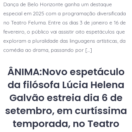
50ª
Dança de Belo Horizonte ganha um destaque
Campanha
de
especial em 2025 com a programação diversificada
Popularizaçã
no Teatro Feluma. Entre os dias 3 de janeiro e 16 de
do
Teatro
fevereiro, o público vai assistir oito espetáculos que
e
da
exploram a pluralidade das linguagens artísticas, da
Dança
com
comédia ao drama, passando por […]
temporada
imperdível
ÂNIMA:Novo espetáculo
da filósofa Lúcia Helena
Galvão estreia dia 6 de
setembro, em curtíssima
temporada, no Teatro