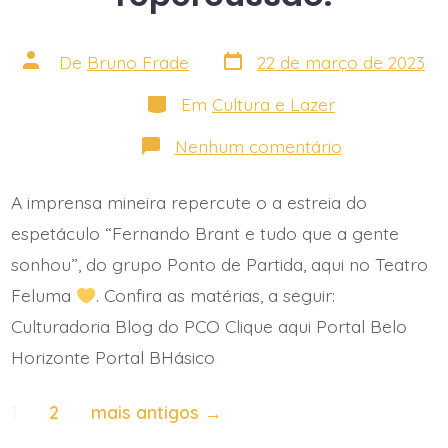
Data
Autor
De
Bruno Frade
22 de março de 2023
do
do
post
post
Categorias
Em
Cultura e Lazer
em
Nenhum comentário
Espetáculo
“Fernando
Brant
A imprensa mineira repercute o a estreia do
e
tudo
espetáculo “Fernando Brant e tudo que a gente
que
a
sonhou”, do grupo Ponto de Partida, aqui no Teatro
gente
Feluma
. Confira as matérias, a seguir:
sonhou”
é
Culturadoria Blog do PCO Clique aqui Portal Belo
destaque
na
Horizonte Portal BHásico
imprensa.
Acompanhe
a
Paginação
1
2
mais antigos
→
repercussão: