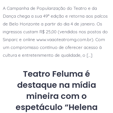
FELUMA
recebe
A Campanha de Popularização do Teatro e da
espetáculos
da
Dança chega a sua 49ª edição e retorna aos palcos
49ª
Campanha
de Belo Horizonte a partir do dia 4 de janeiro. Os
de
ingressos custam R$ 25,00 (vendidos nos postos do
Popularizaçã
do
Sinparc e online www.vaaoteatromg.com.br). Com
Teatro
e
um compromisso contínuo de oferecer acesso à
da
Dança
cultura e entretenimento de qualidade, o […]
Teatro Feluma é
destaque na mídia
mineira com o
espetáculo “Helena