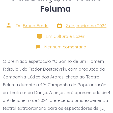
Feluma
Data
Autor
De
Bruno Frade
2 de janeiro de 2024
do
do
post
post
Categorias
Em
Cultura e Lazer
em
Nenhum comentário
Espetáculo
“O
sonho
O premiado espetáculo “O Sonho de um Homem
de
um
Ridículo“, de Fiódor Dostoiévski, com produção da
homem
ridículo”
Companhia Lúdica dos Atores, chega ao Teatro
abre
Feluma durante a 49ª Campanha de Popularização
a
49ª
do Teatro e da Dança. A peça será apresentada de 4
Campanha
de
a 9 de janeiro de 2024, oferecendo uma experiência
Popularizaçã
do
teatral extraordinária para os espectadores de […]
Teatro