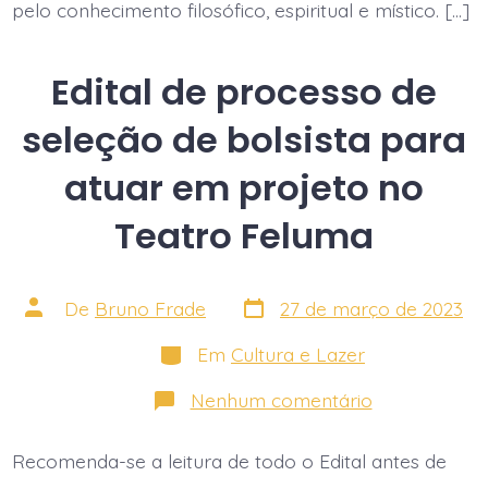
voz
pelo conhecimento filosófico, espiritual e místico. […]
do
silêncio”
Edital de processo de
seleção de bolsista para
atuar em projeto no
Teatro Feluma
Data
Autor
De
Bruno Frade
27 de março de 2023
do
do
post
post
Categorias
Em
Cultura e Lazer
em
Nenhum comentário
Edital
de
processo
Recomenda-se a leitura de todo o Edital antes de
de