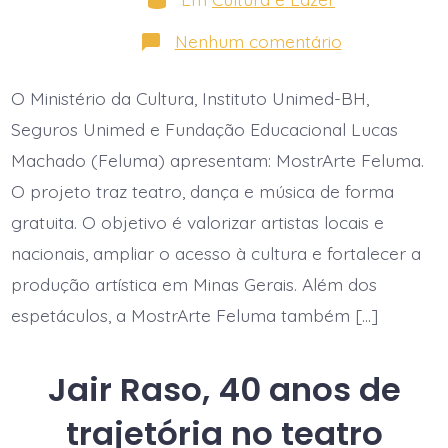
em
Nenhum comentário
MostrArte
Feluma:
teatro,
O Ministério da Cultura, Instituto Unimed-BH,
dança
e
Seguros Unimed e Fundação Educacional Lucas
música
gratuitament
Machado (Feluma) apresentam: MostrArte Feluma.
no
O projeto traz teatro, dança e música de forma
Teatro
Feluma
gratuita. O objetivo é valorizar artistas locais e
nacionais, ampliar o acesso à cultura e fortalecer a
produção artística em Minas Gerais. Além dos
espetáculos, a MostrArte Feluma também […]
Jair Raso, 40 anos de
trajetória no teatro