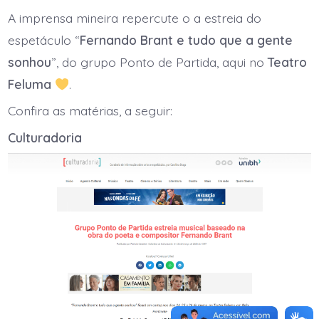
“Fernando
Brant
A imprensa mineira repercute o a estreia do
e
tudo
espetáculo “
Fernando Brant e tudo que a gente
que
a
sonhou
”, do grupo Ponto de Partida, aqui no
Teatro
gente
Feluma
.
sonhou”
é
destaque
Confira as matérias, a seguir:
na
imprensa.
Culturadoria
Acompanhe
a
repercussão: