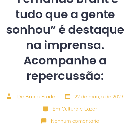
tudo que a gente
sonhou” é destaque
na imprensa.
Acompanhe a
repercussão:
Data
Autor
De
Bruno Frade
22 de março de 2023
do
do
post
post
Categorias
Em
Cultura e Lazer
em
Nenhum comentário
Espetáculo